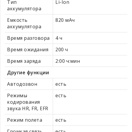
Тип
Li-Ion
аккумулятора
Емкость
820 мАч
аккумулятора
Время разговора
4 ч
Время ожидания
200 ч
Время заряда
2:00 ч:мин
Другие функции
Автодозвон
есть
Режимы
есть
кодирования
звука HR, FR, EFR
Режим полета
есть
Громкая связь
есть